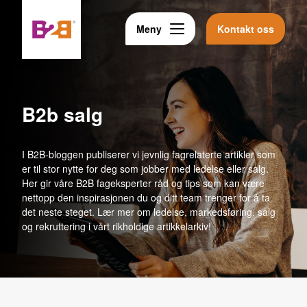
Meny
Kontakt oss
b2b salg
I B2B-bloggen publiserer vi jevnlig fagrelaterte artikler som
er til stor nytte for deg som jobber med ledelse eller salg.
Her gir våre B2B fageksperter råd og tips som kan være
nettopp den inspirasjonen du og ditt team trenger for å ta
det neste steget. Lær mer om ledelse, markedsføring, salg
og rekruttering i vårt rikholdige artikkelarkiv!