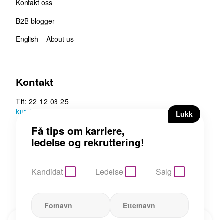
Kontakt oss
B2B-bloggen
English – About us
Kontakt
Tlf: 22 12 03 25
kunde@b2b.no
B2B Executive Search &
Rekruttering AS
Hoffsveien 13, 0275 Oslo
Kandidat
Ledelse
Salg
Personvern