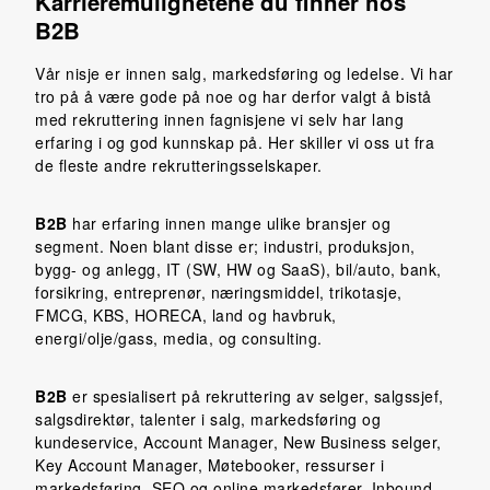
Karrieremulighetene du finner hos
B2B
Vår nisje er innen salg, markedsføring og ledelse. Vi har
tro på å være gode på noe og har derfor valgt å bistå
med rekruttering innen fagnisjene vi selv har lang
erfaring i og god kunnskap på. Her skiller vi oss ut fra
de fleste andre rekrutteringsselskaper.
B2B
har erfaring innen mange ulike bransjer og
segment. Noen blant disse er; industri, produksjon,
bygg- og anlegg, IT (SW, HW og SaaS), bil/auto, bank,
forsikring, entreprenør, næringsmiddel, trikotasje,
FMCG, KBS, HORECA, land og havbruk,
energi/olje/gass, media, og consulting.
B2B
er spesialisert på rekruttering av selger, salgssjef,
salgsdirektør, talenter i salg, markedsføring og
kundeservice, Account Manager, New Business selger,
Key Account Manager, Møtebooker, ressurser i
markedsføring, SEO og online markedsfører, Inbound