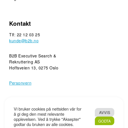
Kontakt
Tlf: 22 12 03 25
kunde@b2b.no
B2B Executive Search &
Rekruttering AS
Hoffsveien 13, 0275 Oslo
Personvern
Copyright © 2010 - 2026 B2B Executive Search &
Vi bruker cookies på nettsiden vår for
AVVIS
Rekruttering AS - Tryggere rekruttering. Tyngde i rådgivning.
å gi deg den mest relevante
opplevelsen. Ved å trykke "Aksepter"
All Rights Reserved. Design og kode:
Screenpartner
GODTA
godtar du bruken av alle cookies.