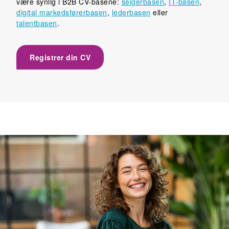
være synlig i B2B CV-basene:
selgerbasen
,
IT-basen
,
digital markedsførerbasen
,
lederbasen
eller
talentbasen
.
Registrer din CV