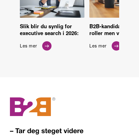
-
Slik blir du synlig for
B2B-kandidater: Ikk
ger,
executive search i 2026:
roller men verdi
Les mer
Les mer