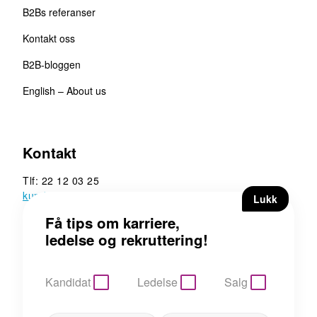
B2Bs referanser
Kontakt oss
B2B-bloggen
English – About us
Kontakt
Tlf: 22 12 03 25
kunde@b2b.no
B2B Executive Search &
Rekruttering AS
Hoffsveien 13, 0275 Oslo
Kandidat
Ledelse
Salg
Personvern