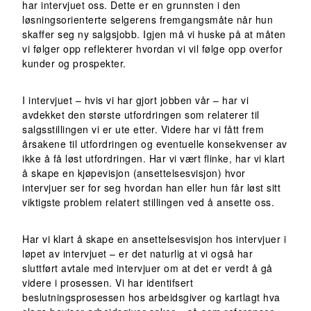
har intervjuet oss. Dette er en grunnsten i den
løsningsorienterte selgerens fremgangsmåte når hun
skaffer seg ny salgsjobb. Igjen må vi huske på at måten
vi følger opp reflekterer hvordan vi vil følge opp overfor
kunder og prospekter.
I intervjuet – hvis vi har gjort jobben vår – har vi
avdekket den største utfordringen som relaterer til
salgsstillingen vi er ute etter. Videre har vi fått frem
årsakene til utfordringen og eventuelle konsekvenser av
ikke å få løst utfordringen. Har vi vært flinke, har vi klart
å skape en kjøpevisjon (ansettelsesvisjon) hvor
intervjuer ser for seg hvordan han eller hun får løst sitt
viktigste problem relatert stillingen ved å ansette oss.
Har vi klart å skape en ansettelsesvisjon hos intervjuer i
løpet av intervjuet – er det naturlig at vi også har
sluttført avtale med intervjuer om at det er verdt å gå
videre i prosessen. Vi har identifsert
beslutningsprosessen hos arbeidsgiver og kartlagt hva