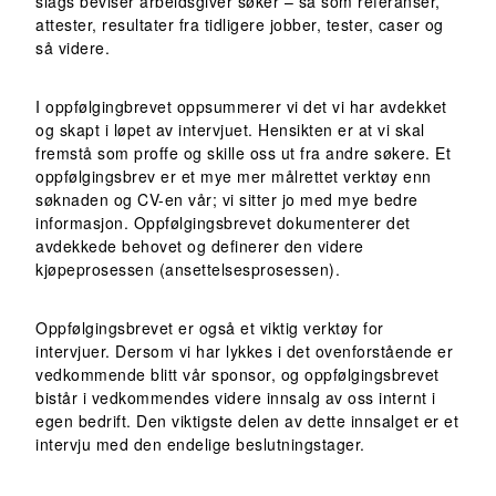
slags beviser arbeidsgiver søker – så som referanser,
attester, resultater fra tidligere jobber, tester, caser og
så videre.
I oppfølgingbrevet oppsummerer vi det vi har avdekket
og skapt i løpet av intervjuet. Hensikten er at vi skal
fremstå som proffe og skille oss ut fra andre søkere. Et
oppfølgingsbrev er et mye mer målrettet verktøy enn
søknaden og CV-en vår; vi sitter jo med mye bedre
informasjon. Oppfølgingsbrevet dokumenterer det
avdekkede behovet og definerer den videre
kjøpeprosessen (ansettelsesprosessen).
Oppfølgingsbrevet er også et viktig verktøy for
intervjuer. Dersom vi har lykkes i det ovenforstående er
vedkommende blitt vår sponsor, og oppfølgingsbrevet
bistår i vedkommendes videre innsalg av oss internt i
egen bedrift. Den viktigste delen av dette innsalget er et
intervju med den endelige beslutningstager.