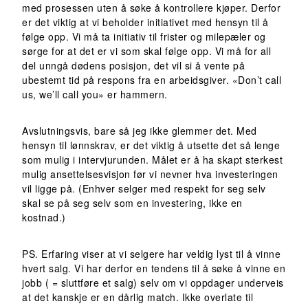
med prosessen uten å søke å kontrollere kjøper. Derfor
er det viktig at vi beholder initiativet med hensyn til å
følge opp. Vi må ta initiativ til frister og milepæler og
sørge for at det er vi som skal følge opp. Vi må for all
del unngå dødens posisjon, det vil si å vente på
ubestemt tid på respons fra en arbeidsgiver. «Don’t call
us, we’ll call you» er hammern.
Avslutningsvis, bare så jeg ikke glemmer det. Med
hensyn til lønnskrav, er det viktig å utsette det så lenge
som mulig i intervjurunden. Målet er å ha skapt sterkest
mulig ansettelsesvisjon før vi nevner hva investeringen
vil ligge på. (Enhver selger med respekt for seg selv
skal se på seg selv som en investering, ikke en
kostnad.)
PS. Erfaring viser at vi selgere har veldig lyst til å vinne
hvert salg. Vi har derfor en tendens til å søke å vinne en
jobb ( = sluttføre et salg) selv om vi oppdager underveis
at det kanskje er en dårlig match. Ikke overlate til