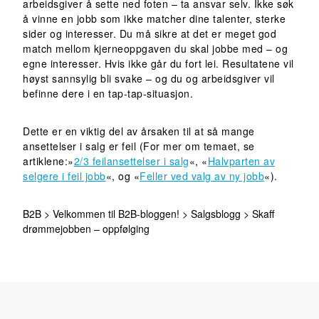
arbeidsgiver å sette ned foten – ta ansvar selv. Ikke søk
å vinne en jobb som ikke matcher dine talenter, sterke
sider og interesser. Du må sikre at det er meget god
match mellom kjerneoppgaven du skal jobbe med – og
egne interesser. Hvis ikke går du fort lei. Resultatene vil
høyst sannsylig bli svake – og du og arbeidsgiver vil
befinne dere i en tap-tap-situasjon.
Dette er en viktig del av årsaken til at så mange
ansettelser i salg er feil (For mer om temaet, se
artiklene:»
2/3 feilansettelser i salg
«, «
Halvparten av
selgere i feil jobb
«, og «
Feller ved valg av ny jobb
«).
B2B
>
Velkommen til B2B-bloggen!
>
Salgsblogg
>
Skaff
drømmejobben – oppfølging