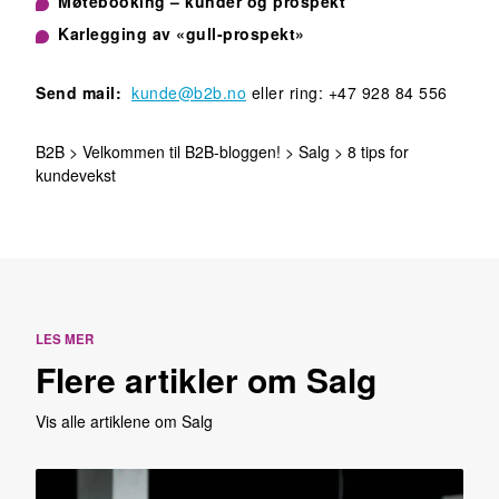
Møtebooking – kunder og prospekt
Karlegging av «gull-prospekt»
Send mail:
kunde@b2b.no
eller ring: +47 928 84 556
B2B
>
Velkommen til B2B-bloggen!
>
Salg
>
8 tips for
kundevekst
LES MER
Flere artikler om Salg
Vis alle artiklene om Salg