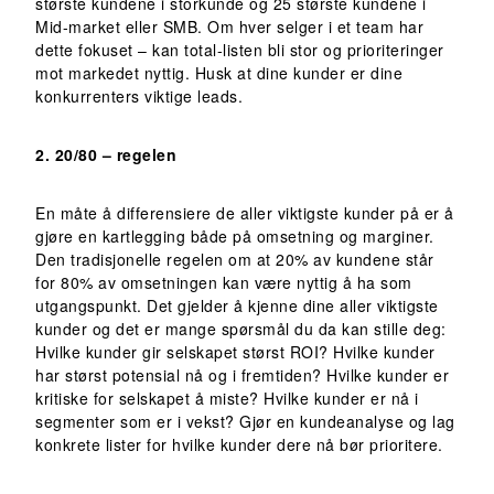
største kundene i storkunde og 25 største kundene i
Mid-market eller SMB. Om hver selger i et team har
dette fokuset – kan total-listen bli stor og prioriteringer
mot markedet nyttig. Husk at dine kunder er dine
konkurrenters viktige leads.
2. 20/80 – regelen
En måte å differensiere de aller viktigste kunder på er å
gjøre en kartlegging både på omsetning og marginer.
Den tradisjonelle regelen om at 20% av kundene står
for 80% av omsetningen kan være nyttig å ha som
utgangspunkt. Det gjelder å kjenne dine aller viktigste
kunder og det er mange spørsmål du da kan stille deg:
Hvilke kunder gir selskapet størst ROI? Hvilke kunder
har størst potensial nå og i fremtiden? Hvilke kunder er
kritiske for selskapet å miste? Hvilke kunder er nå i
segmenter som er i vekst? Gjør en kundeanalyse og lag
konkrete lister for hvilke kunder dere nå bør prioritere.