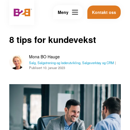
Meny
Kontakt oss
8 tips for kundevekst
Mona BO Hauge
Salg
,
Salgstrening og lederutvikling
,
Salgsverktøy og CRM
|
Publisert 10. januar 2023