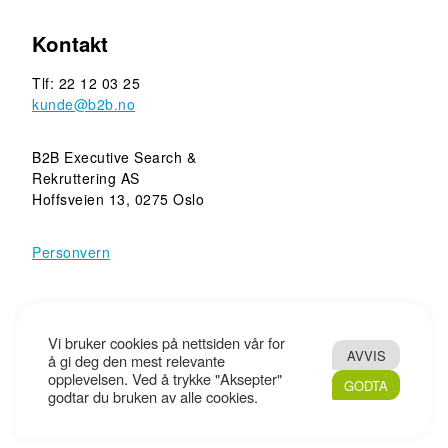
Kontakt
Tlf: 22 12 03 25
kunde@b2b.no
B2B Executive Search &
Rekruttering AS
Hoffsveien 13, 0275 Oslo
Personvern
Copyright © 2010 - 2026 B2B Executive Search &
Vi bruker cookies på nettsiden vår for
AVVIS
Rekruttering AS - Tryggere rekruttering. Tyngde i rådgivning.
å gi deg den mest relevante
opplevelsen. Ved å trykke "Aksepter"
All Rights Reserved. Design og kode:
Screenpartner
GODTA
godtar du bruken av alle cookies.