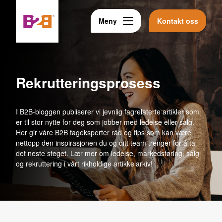
Meny
Kontakt oss
rekrutteringsprosess
I B2B-bloggen publiserer vi jevnlig fagrelaterte artikler som
er til stor nytte for deg som jobber med ledelse eller salg.
Her gir våre B2B fageksperter råd og tips som kan være
nettopp den inspirasjonen du og ditt team trenger for å ta
det neste steget. Lær mer om ledelse, markedsføring, salg
og rekruttering i vårt rikholdige artikkelarkiv!