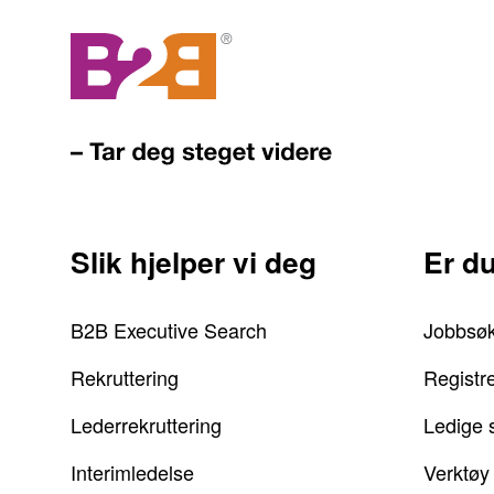
Slik hjelper vi deg
Er d
B2B Executive Search
Jobbsø
Rekruttering
Registr
Lederrekruttering
Ledige s
Interimledelse
Verktøy 