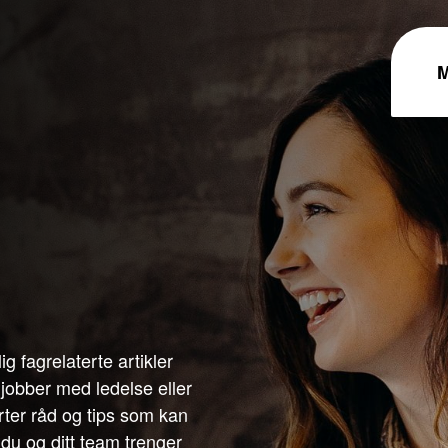
g fagrelaterte artikler
 jobber med ledelse eller
rter råd og tips som kan
du og ditt team trenger