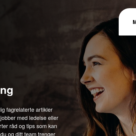
ing
g fagrelaterte artikler
 jobber med ledelse eller
rter råd og tips som kan
du og ditt team trenger