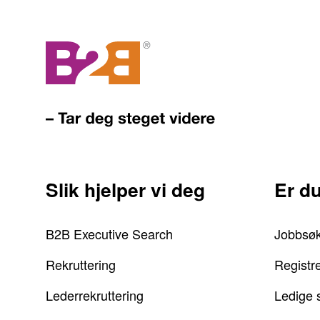
Slik hjelper vi deg
Er d
B2B Executive Search
Jobbsø
Rekruttering
Registr
Lederrekruttering
Ledige s