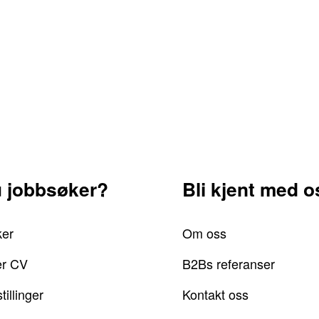
u jobbsøker?
Bli kjent med o
ker
Om oss
er CV
B2Bs referanser
tillinger
Kontakt oss