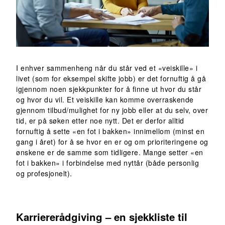
I enhver sammenheng når du står ved et «veiskille» i
livet (som for eksempel skifte jobb) er det fornuftig å gå
igjennom noen sjekkpunkter for å finne ut hvor du står
og hvor du vil. Et veiskille kan komme overraskende
gjennom tilbud/mulighet for ny jobb eller at du selv, over
tid, er på søken etter noe nytt. Det er derfor alltid
fornuftig å sette «en fot i bakken» innimellom (minst en
gang i året) for å se hvor en er og om prioriteringene og
ønskene er de samme som tidligere. Mange setter «en
fot i bakken» i forbindelse med nyttår (både personlig
og profesjonelt).
Karriererådgiving – en sjekkliste til