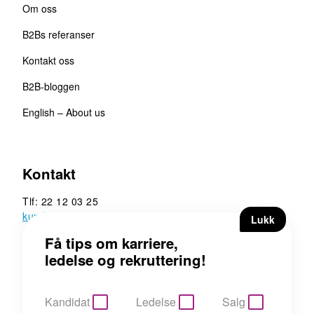
Om oss
B2Bs referanser
Kontakt oss
B2B-bloggen
English – About us
Kontakt
Tlf: 22 12 03 25
kunde@b2b.no
B2B Executive Search &
Rekruttering AS
Hoffsveien 13, 0275 Oslo
Kandidat
Ledelse
Salg