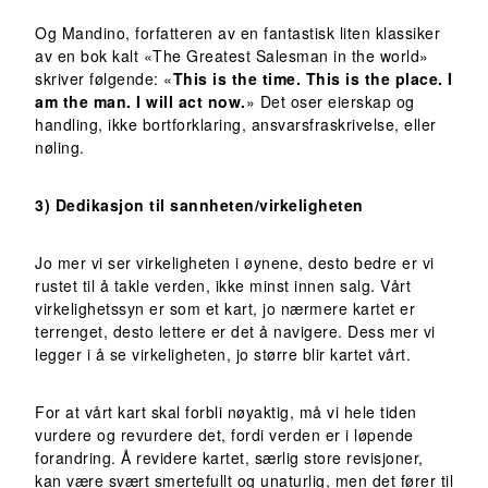
Og Mandino, forfatteren av en fantastisk liten klassiker
av en bok kalt «The Greatest Salesman in the world»
skriver følgende: «
This is the time. This is the place. I
am the man. I will act now.
» Det oser eierskap og
handling, ikke bortforklaring, ansvarsfraskrivelse, eller
nøling.
3) Dedikasjon til sannheten/virkeligheten
Jo mer vi ser virkeligheten i øynene, desto bedre er vi
rustet til å takle verden, ikke minst innen salg. Vårt
virkelighetssyn er som et kart, jo nærmere kartet er
terrenget, desto lettere er det å navigere. Dess mer vi
legger i å se virkeligheten, jo større blir kartet vårt.
For at vårt kart skal forbli nøyaktig, må vi hele tiden
vurdere og revurdere det, fordi verden er i løpende
forandring. Å revidere kartet, særlig store revisjoner,
kan være svært smertefullt og unaturlig, men det fører til