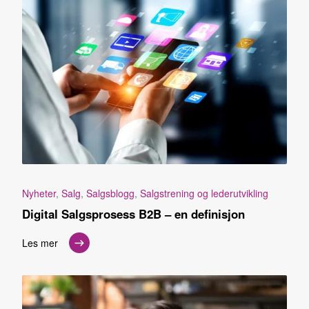
Nyheter
,
Salg
,
Salgsblogg
,
Salgstrening og lederutvikling
Digital Salgsprosess B2B – en definisjon
Les mer