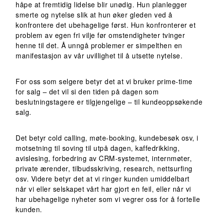
håpe at fremtidig lidelse blir unødig. Hun planlegger
smerte og nytelse slik at hun øker gleden ved å
konfrontere det ubehagelige først. Hun konfronterer et
problem av egen fri vilje før omstendigheter tvinger
henne til det. Å unngå problemer er simpelthen en
manifestasjon av vår uvillighet til å utsette nytelse.
For oss som selgere betyr det at vi bruker prime-time
for salg – det vil si den tiden på dagen som
beslutningstagere er tilgjengelige – til kundeoppsøkende
salg.
Det betyr cold calling, møte-booking, kundebesøk osv, i
motsetning til soving til utpå dagen, kaffedrikking,
avislesing, forbedring av CRM-systemet, internmøter,
private ærender, tilbudsskriving, research, nettsurfing
osv. Videre betyr det at vi ringer kunden umiddelbart
når vi eller selskapet vårt har gjort en feil, eller når vi
har ubehagelige nyheter som vi vegrer oss for å fortelle
kunden.