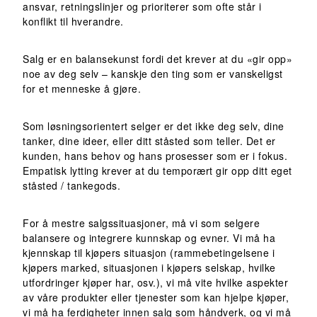
ansvar, retningslinjer og prioriterer som ofte står i
konflikt til hverandre.
Salg er en balansekunst fordi det krever at du «gir opp»
noe av deg selv – kanskje den ting som er vanskeligst
for et menneske å gjøre.
Som løsningsorientert selger er det ikke deg selv, dine
tanker, dine ideer, eller ditt ståsted som teller. Det er
kunden, hans behov og hans prosesser som er i fokus.
Empatisk lytting krever at du temporært gir opp ditt eget
ståsted / tankegods.
For å mestre salgssituasjoner, må vi som selgere
balansere og integrere kunnskap og evner. Vi må ha
kjennskap til kjøpers situasjon (rammebetingelsene i
kjøpers marked, situasjonen i kjøpers selskap, hvilke
utfordringer kjøper har, osv.), vi må vite hvilke aspekter
av våre produkter eller tjenester som kan hjelpe kjøper,
vi må ha ferdigheter innen salg som håndverk, og vi må