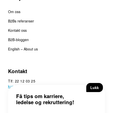
Om oss
B2Bs referanser
Kontakt oss
B2B-bloggen
English – About us
Kontakt
Tlf: 22 12 03 25
kunde@b2b.no
B2B Executive Search &
Rekruttering AS
Hoffsveien 13, 0275 Oslo