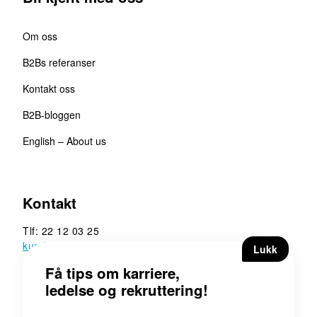
Om oss
B2Bs referanser
Kontakt oss
B2B-bloggen
English – About us
Kontakt
Tlf: 22 12 03 25
kunde@b2b.no
B2B Executive Search &
Rekruttering AS
Hoffsveien 13, 0275 Oslo