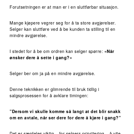
Forutsetningen er at man er i en sluttførbar situasjon.
Mange kjøpere vegrer seg for å ta store avgjørelser.
Selger kan sluttføre ved å be kunden ta stilling til en
mindre avgjørelse.
I stedet for å be om ordren kan selger spørre:
«Når
ønsker dere å sette i gang?»
Selger ber om ja på en mindre avgjørelse.
Denne teknikken er glimrende til bruk tidlig i
salgsprosessen for å avklare timingen:
”Dersom vi skulle komme så langt at det blir snakk
om en avtale, når ser dere for dere å kjøre i gang?”
Det er særdeles viktig – for selgers prioritering – å vite