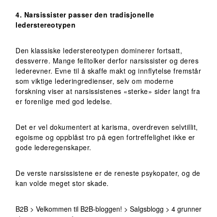
4. Narsissister passer den tradisjonelle
lederstereotypen
Den klassiske lederstereotypen dominerer fortsatt,
dessverre. Mange feiltolker derfor narsissister og deres
lederevner. Evne til å skaffe makt og innflytelse fremstår
som viktige lederingredienser, selv om moderne
forskning viser at narsissistenes «sterke» sider langt fra
er forenlige med god ledelse.
Det er vel dokumentert at karisma, overdreven selvtillit,
egoisme og oppblåst tro på egen fortreffelighet ikke er
gode lederegenskaper.
De verste narsissistene er de reneste psykopater, og de
kan volde meget stor skade.
B2B
>
Velkommen til B2B-bloggen!
>
Salgsblogg
>
4 grunner