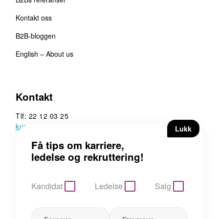
Kontakt oss
B2B-bloggen
English – About us
Kontakt
Tlf: 22 12 03 25
kunde@b2b.no
B2B Executive Search &
Rekruttering AS
Hoffsveien 13, 0275 Oslo
Kandidat
Ledelse
Salg
Personvern