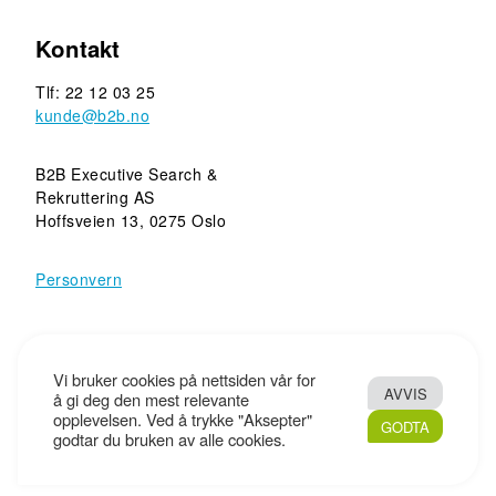
Kontakt
Tlf: 22 12 03 25
kunde@b2b.no
B2B Executive Search &
Rekruttering AS
Hoffsveien 13, 0275 Oslo
Personvern
Copyright © 2010 - 2026 B2B Executive Search &
Vi bruker cookies på nettsiden vår for
AVVIS
Rekruttering AS - Tryggere rekruttering. Tyngde i rådgivning.
å gi deg den mest relevante
opplevelsen. Ved å trykke "Aksepter"
All Rights Reserved. Design og kode:
Screenpartner
GODTA
godtar du bruken av alle cookies.