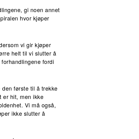
ndlingene, gi noen annet
spiralen hvor kjøper
dersom vi gir kjøper
e helt til vi slutter å
e forhandlingene fordi
den første til å trekke
t er hit, men ikke
holdenhet. Vi må også,
per ikke slutter å