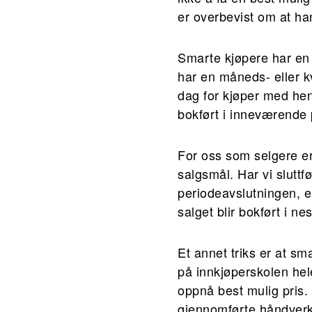
er overbevist om at han
Smarte kjøpere har en r
har en måneds- eller k
dag for kjøper med hen
bokført i inneværende 
For oss som selgere er
salgsmål. Har vi sluttf
periodeavslutningen, er
salget blir bokført i ne
Et annet triks er at sm
på innkjøperskolen hel
oppnå best mulig pris. I
gjennomførte håndverk m