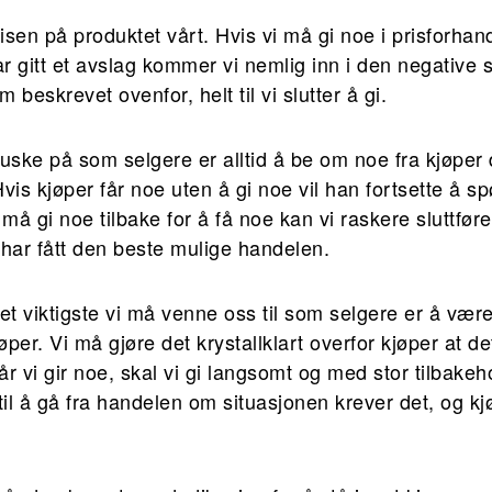
risen på produktet vårt. Hvis vi må gi noe i prisforha
ar gitt et avslag kommer vi nemlig inn i den negative 
beskrevet ovenfor, helt til vi slutter å gi.
uske på som selgere er alltid å be om noe fra kjøper 
is kjøper får noe uten å gi noe vil han fortsette å spørr
 må gi noe tilbake for å få noe kan vi raskere sluttfør
 har fått den beste mulige handelen.
et viktigste vi må venne oss til som selgere er å være 
per. Vi må gjøre det krystallklart overfor kjøper at de
r vi gir noe, skal vi gi langsomt og med stor tilbake
til å gå fra handelen om situasjonen krever det, og kjø