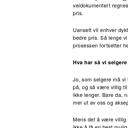
veldokumentert regnest
pris.
Uansett vil enhver dykt
bedre pris. Så lenge vi
prosessen fortsetter helt
Hva har så vi selgere
Jo, som selgere må vi 
på, og så være villig ti
ikke lenger. Bare da, nå
mer ut av oss og aksep
Mens det å være villig t
ikke å få en best mulig