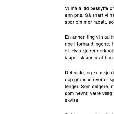
Vi må alltid beskytte p
enn pris. Så snart vi h
spør om mer rabatt, som 
En annen ting vi skal h
noe i forhandlingene. Hv
gi. Hvis kjøper derimot
kjøper skjønner at han
Det siste, og kanskje d
opp grensen overfor kjø
lenger. Som selgere, nå
som nevnt, være villig 
skvise.