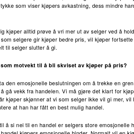
ykke som viser kjøpers avkastning, dess mindre hardt
ig kjøper alltid prøve å vri mer ut av selger ved å hol
 som selgere gir kjøper bedre pris, vil kjøper fortsett
 til selger slutter å gi.
 som motvekt til å bli skviset av kjøper på pris?
ta den emosjonelle beslutningen om å trekke en gren
l å gå vekk fra handelen. Vi må gjøre det klart for kjøp
r kjøper skjønner at vi som selger ikke vil gi mer, vil 
tere at han har fått en best mulig handel.
il å si nei til en handel er selgers store emosjonelle h
 handel kjøpers emosjonelle hinder. Normalt vil en kj