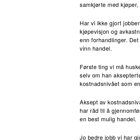
samkjørte med kjøper, o
Har vi ikke gjort jobbe
kjøpevisjon og avkastnin
enn forhandlinger. Det b
vinn handel.
Første ting vi må huske
selv om han aksepterte
kostnadsnivået som end
Aksept av kostnadsnivå
har råd til å gjennomfø
en best mulig handel.
Jo bedre jobb vi har gj