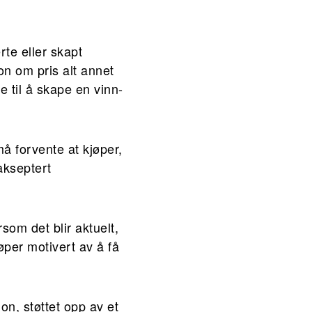
rte eller skapt
jon om pris alt annet
se til å skape en vinn-
må forvente at kjøper,
akseptert
som det blir aktuelt,
jøper motivert av å få
on, støttet opp av et