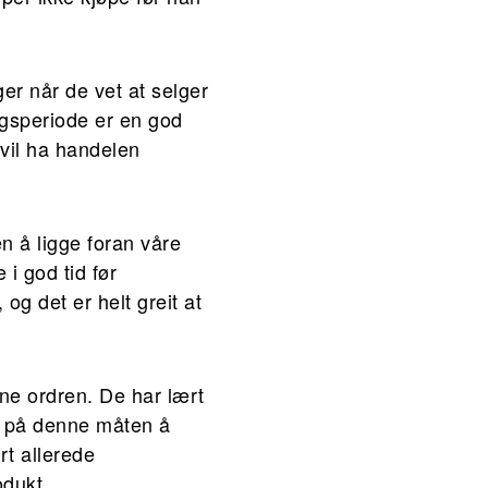
er når de vet at selger
lgsperiode er en god
 vil ha handelen
n å ligge foran våre
 i god tid før
og det er helt greit at
inne ordren. De har lært
or på denne måten å
rt allerede
odukt.