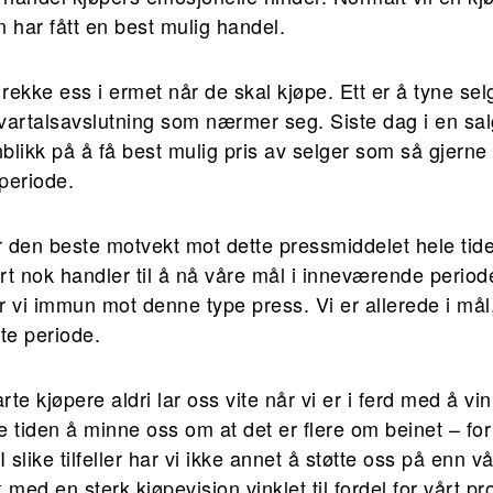
 har fått en best mulig handel.
ekke ess i ermet når de skal kjøpe. Ett er å tyne selg
vartalsavslutning som nærmer seg. Siste dag i en sa
blikk på å få best mulig pris av selger som så gjerne
periode.
 den beste motvekt mot dette pressmiddelet hele tide
ørt nok handler til å nå våre mål i inneværende periode
 vi immun mot denne type press. Vi er allerede i mål, 
ste periode.
arte kjøpere aldri lar oss vite når vi er i ferd med å v
e tiden å minne oss om at det er flere om beinet – f
 slike tilfeller har vi ikke annet å støtte oss på enn vå
ed en sterk kjøpevisjon vinklet til fordel for vårt pr