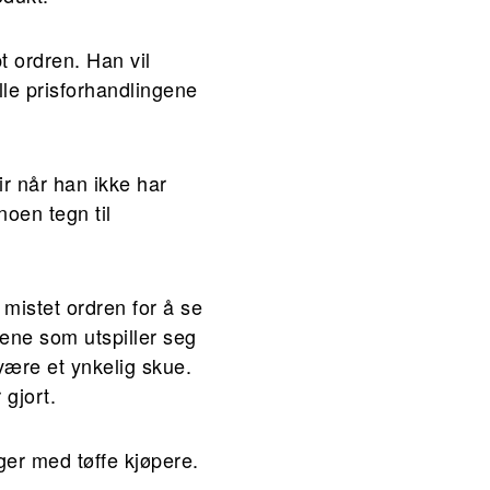
pt ordren. Han vil
lle prisforhandlingene
r når han ikke har
noen tegn til
 mistet ordren for å se
nene som utspiller seg
 være et ynkelig skue.
 gjort.
nger med tøffe kjøpere.