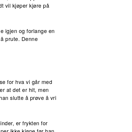
 vil kjøper kjøre på
de igjen og forlange en
e å prute. Denne
se for hva vi går med
er at det er hit, men
han slutte å prøve å vri
inder, er frykten for
øper ikke kjøpe før han