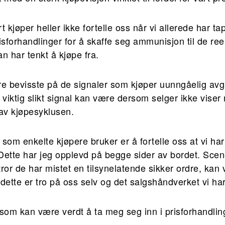
 kjøper heller ikke fortelle oss når vi allerede har ta
isforhandlinger for å skaffe seg ammunisjon til de ree
 har tenkt å kjøpe fra.
 bevisste på de signaler som kjøper uunngåelig avgi
t viktig slikt signal kan være dersom selger ikke viser 
 av kjøpesyklusen.
l som enkelte kjøpere bruker er å fortelle oss at vi har
. Dette har jeg opplevd på begge sider av bordet. Sce
ror de har mistet en tilsynelatende sikker ordre, kan
dette er tro på oss selv og det salgshåndverket vi har
ing som kan være verdt å ta meg seg inn i prisforhandli