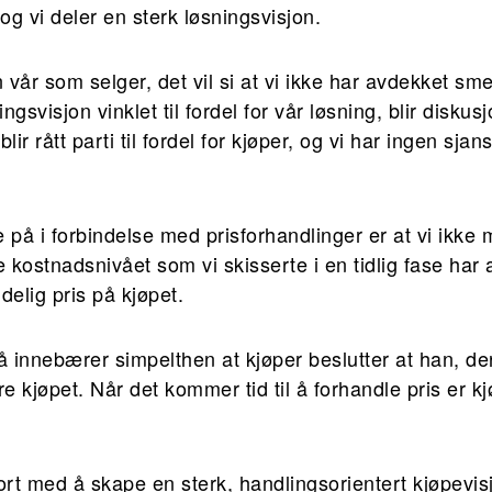
g vi deler en sterk løsningsvisjon.
n vår som selger, det vil si at vi ikke har avdekket sme
gsvisjon vinklet til fordel for vår løsning, blir diskus
lir rått parti til fordel for kjøper, og vi har ingen sjan
 på i forbindelse med prisforhandlinger er at vi ikke 
 kostnadsnivået som vi skisserte i en tidlig fase har 
elig pris på kjøpet.
 innebærer simpelthen at kjøper beslutter at han, der
re kjøpet. Når det kommer tid til å forhandle pris er k
ort med å skape en sterk, handlingsorientert kjøpevisj