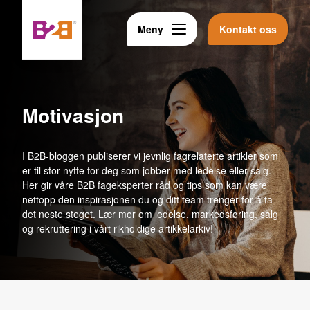
Meny
Kontakt oss
motivasjon
I B2B-bloggen publiserer vi jevnlig fagrelaterte artikler som
er til stor nytte for deg som jobber med ledelse eller salg.
Her gir våre B2B fageksperter råd og tips som kan være
nettopp den inspirasjonen du og ditt team trenger for å ta
det neste steget. Lær mer om ledelse, markedsføring, salg
og rekruttering i vårt rikholdige artikkelarkiv!