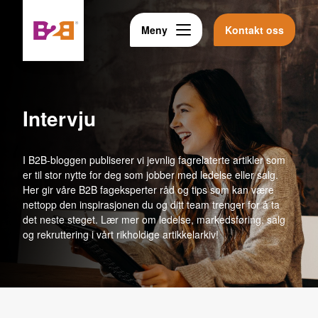
Meny
Kontakt oss
intervju
I B2B-bloggen publiserer vi jevnlig fagrelaterte artikler som
er til stor nytte for deg som jobber med ledelse eller salg.
Her gir våre B2B fageksperter råd og tips som kan være
nettopp den inspirasjonen du og ditt team trenger for å ta
det neste steget. Lær mer om ledelse, markedsføring, salg
og rekruttering i vårt rikholdige artikkelarkiv!