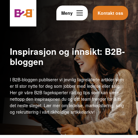
Meny
Kontakt oss
Inspirasjon og innsikt: B2B-
bloggen
I B2B-bloggen publiserer vi jevnlig fagrelaterte artikler som
er til stor nytte for deg som jobber med ledelse eller salg.
Her gir våre B2B fageksperter råd og tips som kan være
nettopp den inspirasjonen du og ditt team trenger for å ta
det neste steget. Lær mer om ledelse, markedsføring, salg
og rekruttering i vårt rikholdige artikkelarkiv!