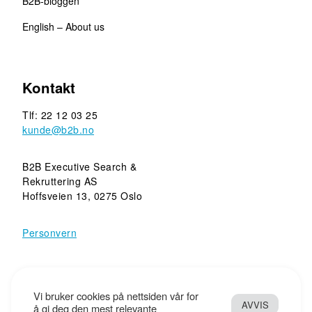
B2B-bloggen
English – About us
Kontakt
Tlf: 22 12 03 25
kunde@b2b.no
B2B Executive Search &
Rekruttering AS
Hoffsveien 13, 0275 Oslo
Personvern
Copyright © 2010 - 2026 B2B Executive Search &
Vi bruker cookies på nettsiden vår for
AVVIS
Rekruttering AS - Tryggere rekruttering. Tyngde i rådgivning.
å gi deg den mest relevante