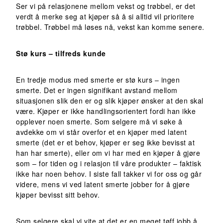
Ser vi på relasjonene mellom vekst og trøbbel, er det
verdt å merke seg at kjøper så å si alltid vil prioritere
trøbbel. Trøbbel må løses nå, vekst kan komme senere.
Stø kurs – tilfreds kunde
En tredje modus med smerte er stø kurs – ingen
smerte. Det er ingen signifikant avstand mellom
situasjonen slik den er og slik kjøper ønsker at den skal
være. Kjøper er ikke handlingsorientert fordi han ikke
opplever noen smerte. Som selgere må vi søke å
avdekke om vi står overfor et en kjøper med latent
smerte (det er et behov, kjøper er seg ikke bevisst at
han har smerte), eller om vi har med en kjøper å gjøre
som – for tiden og i relasjon til våre produkter – faktisk
ikke har noen behov. I siste fall takker vi for oss og går
videre, mens vi ved latent smerte jobber for å gjøre
kjøper bevisst sitt behov.
Som selgere skal vi vite at det er en meget tøff jobb å