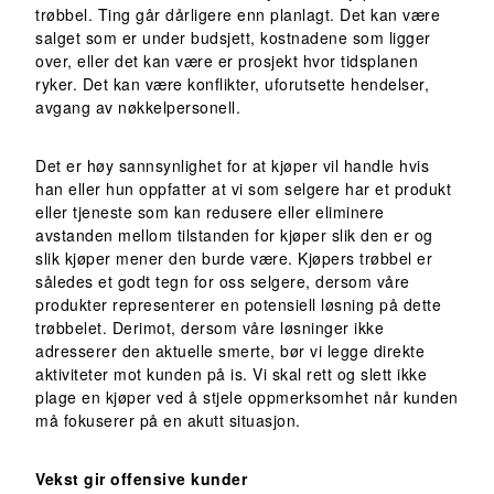
trøbbel. Ting går dårligere enn planlagt. Det kan være
salget som er under budsjett, kostnadene som ligger
over, eller det kan være er prosjekt hvor tidsplanen
ryker. Det kan være konflikter, uforutsette hendelser,
avgang av nøkkelpersonell.
Det er høy sannsynlighet for at kjøper vil handle hvis
han eller hun oppfatter at vi som selgere har et produkt
eller tjeneste som kan redusere eller eliminere
avstanden mellom tilstanden for kjøper slik den er og
slik kjøper mener den burde være. Kjøpers trøbbel er
således et godt tegn for oss selgere, dersom våre
produkter representerer en potensiell løsning på dette
trøbbelet. Derimot, dersom våre løsninger ikke
adresserer den aktuelle smerte, bør vi legge direkte
aktiviteter mot kunden på is. Vi skal rett og slett ikke
plage en kjøper ved å stjele oppmerksomhet når kunden
må fokuserer på en akutt situasjon.
Vekst gir offensive kunder