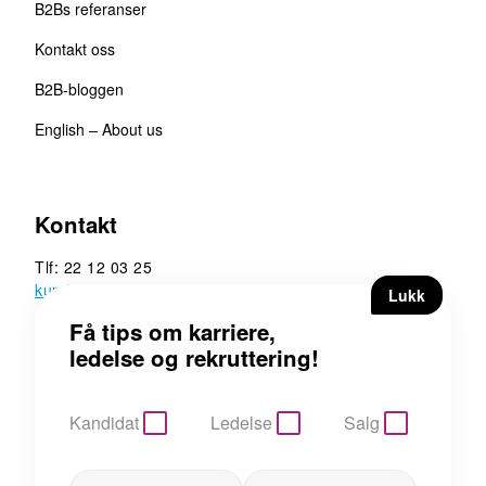
B2Bs referanser
Kontakt oss
B2B-bloggen
English – About us
Kontakt
Tlf: 22 12 03 25
kunde@b2b.no
B2B Executive Search &
Rekruttering AS
Hoffsveien 13, 0275 Oslo
Kandidat
Ledelse
Salg
Personvern