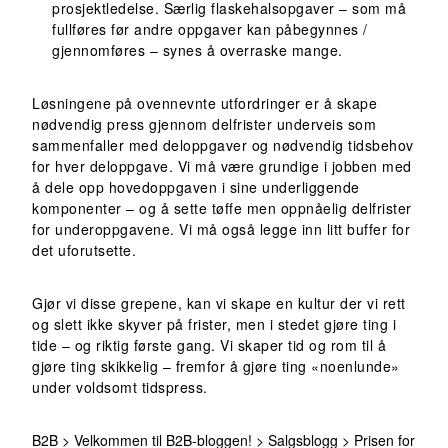
prosjektledelse. Særlig flaskehalsopgaver – som må
fullføres før andre oppgaver kan påbegynnes /
gjennomføres – synes å overraske mange.
Løsningene på ovennevnte utfordringer er å skape
nødvendig press gjennom delfrister underveis som
sammenfaller med deloppgaver og nødvendig tidsbehov
for hver deloppgave. Vi må være grundige i jobben med
å dele opp hovedoppgaven i sine underliggende
komponenter – og å sette tøffe men oppnåelig delfrister
for underoppgavene. Vi må også legge inn litt buffer for
det uforutsette.
Gjør vi disse grepene, kan vi skape en kultur der vi rett
og slett ikke skyver på frister, men i stedet gjøre ting i
tide – og riktig første gang. Vi skaper tid og rom til å
gjøre ting skikkelig – fremfor å gjøre ting «noenlunde»
under voldsomt tidspress.
B2B
>
Velkommen til B2B-bloggen!
>
Salgsblogg
>
Prisen for