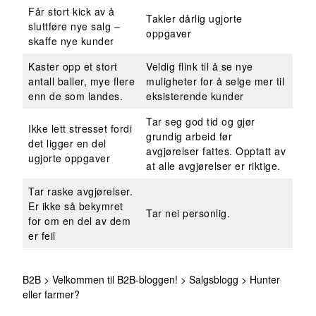
Får stort kick av å
Takler dårlig ugjorte
sluttføre nye salg –
oppgaver
skaffe nye kunder
Kaster opp et stort
Veldig flink til å se nye
antall baller, mye flere
muligheter for å selge mer til
enn de som landes.
eksisterende kunder
Tar seg god tid og gjør
Ikke lett stresset fordi
grundig arbeid før
det ligger en del
avgjørelser fattes. Opptatt av
ugjorte oppgaver
at alle avgjørelser er riktige.
Tar raske avgjørelser.
Er ikke så bekymret
Tar nei personlig.
for om en del av dem
er feil
B2B
>
Velkommen til B2B-bloggen!
>
Salgsblogg
>
Hunter
eller farmer?