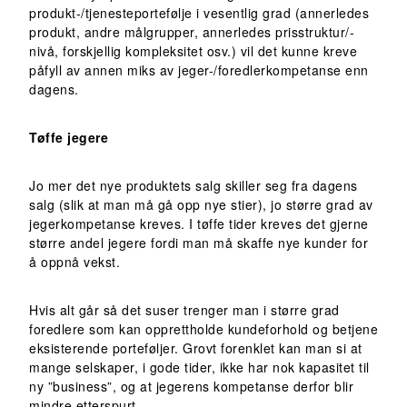
produkt-/tjenesteportefølje i vesentlig grad (annerledes
produkt, andre målgrupper, annerledes prisstruktur/-
nivå, forskjellig kompleksitet osv.) vil det kunne kreve
påfyll av annen miks av jeger-/foredlerkompetanse enn
dagens.
Tøffe jegere
Jo mer det nye produktets salg skiller seg fra dagens
salg (slik at man må gå opp nye stier), jo større grad av
jegerkompetanse kreves. I tøffe tider kreves det gjerne
større andel jegere fordi man må skaffe nye kunder for
å oppnå vekst.
Hvis alt går så det suser trenger man i større grad
foredlere som kan opprettholde kundeforhold og betjene
eksisterende porteføljer. Grovt forenklet kan man si at
mange selskaper, i gode tider, ikke har nok kapasitet til
ny ”business”, og at jegerens kompetanse derfor blir
mindre etterspurt.