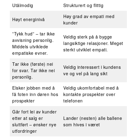
Utålmodig
Strukturert og flittig
Høy grad av empati med
Høyt energinivå
kunder
”Tykk hud” – tar ikke
Veldig sterk på å bygge
avvisning personlig.
langsiktige relasjoner. Meget
Middels utviklede
sterkt utviklet empati.
empatiske evner.
Tar ikke (første) nei
Veldig interessert i kundens
for svar. Tar ikke nei
ve og vel på lang sikt
personlig.
Elsker jobben med å
Veldig ukomfortabel med å
få foten inn døren hos
kontakte prospekter over
prospekter
telefonen
Går fort lei av kunder
etter at salg er
Lander (nesten) alle ballene
sluttført – ønsker nye
som hives i været
utfordringer