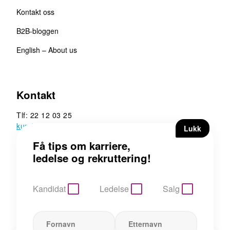
Kontakt oss
B2B-bloggen
English – About us
Kontakt
Tlf: 22 12 03 25
kunde@b2b.no
B2B Executive Search &
Rekruttering AS
Hoffsveien 13, 0275 Oslo
Kandidat
Ledelse
Salg
Personvern