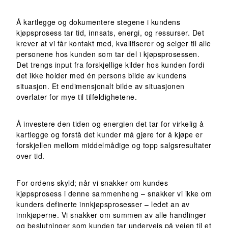
Å kartlegge og dokumentere stegene i kundens
kjøpsprosess tar tid, innsats, energi, og ressurser. Det
krever at vi får kontakt med, kvalifiserer og selger til alle
personene hos kunden som tar del i kjøpsprosessen.
Det trengs input fra forskjellige kilder hos kunden fordi
det ikke holder med én persons bilde av kundens
situasjon. Et endimensjonalt bilde av situasjonen
overlater for mye til tilfeldighetene.
Å investere den tiden og energien det tar for virkelig å
kartlegge og forstå det kunder må gjøre for å kjøpe er
forskjellen mellom middelmådige og topp salgsresultater
over tid.
For ordens skyld; når vi snakker om kundes
kjøpsprosess i denne sammenheng – snakker vi ikke om
kunders definerte innkjøpsprosesser – ledet an av
innkjøperne. Vi snakker om summen av alle handlinger
og beslutninger som kunden tar underveis på veien til et