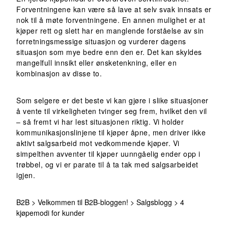
Forventningene kan være så lave at selv svak innsats er
nok til å møte forventningene. En annen mulighet er at
kjøper rett og slett har en manglende forståelse av sin
forretningsmessige situasjon og vurderer dagens
situasjon som mye bedre enn den er. Det kan skyldes
mangelfull innsikt eller ønsketenkning, eller en
kombinasjon av disse to.
Som selgere er det beste vi kan gjøre i slike situasjoner
å vente til virkeligheten tvinger seg frem, hvilket den vil
– så fremt vi har lest situasjonen riktig. Vi holder
kommunikasjonslinjene til kjøper åpne, men driver ikke
aktivt salgsarbeid mot vedkommende kjøper. Vi
simpelthen avventer til kjøper uunngåelig ender opp i
trøbbel, og vi er parate til å ta tak med salgsarbeidet
igjen.
B2B
>
Velkommen til B2B-bloggen!
>
Salgsblogg
>
4
kjøpemodi for kunder