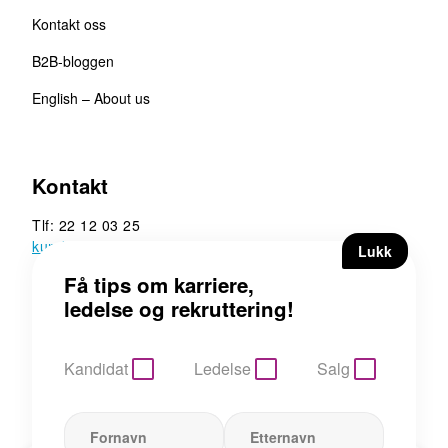
Kontakt oss
B2B-bloggen
English – About us
Kontakt
Tlf: 22 12 03 25
kunde@b2b.no
B2B Executive Search &
Rekruttering AS
Hoffsveien 13, 0275 Oslo
Kandidat
Ledelse
Salg
Personvern