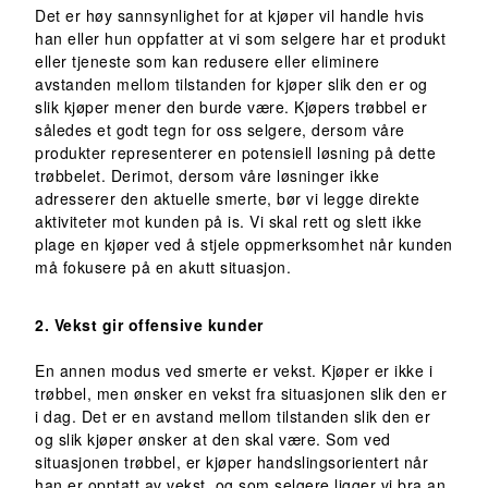
Det er høy sannsynlighet for at kjøper vil handle hvis
han eller hun oppfatter at vi som selgere har et produkt
eller tjeneste som kan redusere eller eliminere
avstanden mellom tilstanden for kjøper slik den er og
slik kjøper mener den burde være. Kjøpers trøbbel er
således et godt tegn for oss selgere, dersom våre
produkter representerer en potensiell løsning på dette
trøbbelet. Derimot, dersom våre løsninger ikke
adresserer den aktuelle smerte, bør vi legge direkte
aktiviteter mot kunden på is. Vi skal rett og slett ikke
plage en kjøper ved å stjele oppmerksomhet når kunden
må fokusere på en akutt situasjon.
2. Vekst gir offensive kunder
En annen modus ved smerte er vekst. Kjøper er ikke i
trøbbel, men ønsker en vekst fra situasjonen slik den er
i dag. Det er en avstand mellom tilstanden slik den er
og slik kjøper ønsker at den skal være. Som ved
situasjonen trøbbel, er kjøper handslingsorientert når
han er opptatt av vekst, og som selgere ligger vi bra an