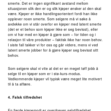
smerte. Det er ingen signifikant avstand mellom
situasjonen slik den er og slik kjøper ønsker at den skal
være. Kjøper er ikke handlingsorientert fordi han ikke
opplever noen smerte. Som selgere må vi søke å
avdekke om vi står overfor en kjøper med latent smerte
(det er et behov som kjøper ikke er seg bevisst), eller
om vi har med en kjøper å gjøre som – for tiden og i
relasjon til våre produkter – faktisk ikke har noen behov.
I siste fall takker vi for oss og går videre, mens vi ved
latent smerte jobber for å gjøre kjøper seg bevisst sitt
behov.
Som selgere skal vi vite at det er en meget tøff jobb å
selge til en kjøper som er i stø-kurs-modus.
Vedkommende kjøper vil typisk være meget lite motivert
til å ta affære.
4. Falsk tilfredshet
En fjerde kjøpemodi er overdreven selvtilfredshet.