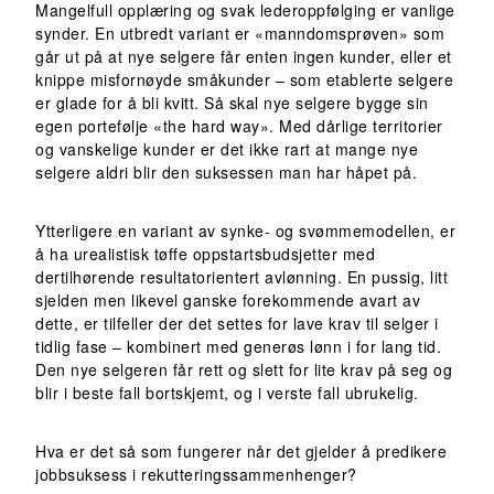
Mangelfull opplæring og svak lederoppfølging er vanlige
synder. En utbredt variant er «manndomsprøven» som
går ut på at nye selgere får enten ingen kunder, eller et
knippe misfornøyde småkunder – som etablerte selgere
er glade for å bli kvitt. Så skal nye selgere bygge sin
egen portefølje «the hard way». Med dårlige territorier
og vanskelige kunder er det ikke rart at mange nye
selgere aldri blir den suksessen man har håpet på.
Ytterligere en variant av synke- og svømmemodellen, er
å ha urealistisk tøffe oppstartsbudsjetter med
dertilhørende resultatorientert avlønning. En pussig, litt
sjelden men likevel ganske forekommende avart av
dette, er tilfeller der det settes for lave krav til selger i
tidlig fase – kombinert med generøs lønn i for lang tid.
Den nye selgeren får rett og slett for lite krav på seg og
blir i beste fall bortskjemt, og i verste fall ubrukelig.
Hva er det så som fungerer når det gjelder å predikere
jobbsuksess i rekutteringssammenhenger?