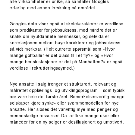
alle virksomheter er unike, så samfaller Googles
erfaring med annen forskning på området.
Googles data viser også at skolekarakterer er verdiløse
som predikanter for jobbsuksess, med mindre det er
snakk om nyutdannete mennesker, og selv da er
korrelasjonen mellom høye karakterer og jobbsuksess
så vidt merkbar. (Helt outrerte spørsmål som «Hvor
mange golfballer er det plass til i et fly?» og «Hvor
mange bensinstasjoner er det på Manhatten?» er også
verdiløse i rekrutteringsøymed.)
Nye ansatte i salg trenger et strukturert, relevant og
målrettet opplærings- og utviklingsprogram – som typisk
bør vare hele det første året. Bemerkelsesverdig mange
selskaper kjøre synke- eller svømmemodellen for nye
ansatte. Her sløses det vanvittig mye med penger og
menneskelige ressurser. Da tar ikke mange uker eller
måneder før en ny selger er desillusjonert og umotivert.