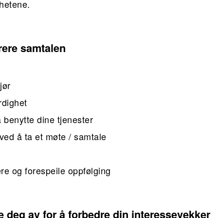
ghetene.
urere samtalen
jør
rdighet
å benytte dine tjenester
 ved å ta et møte / samtale
e og forespeile oppfølging
e deg av for å forbedre din interessevekker