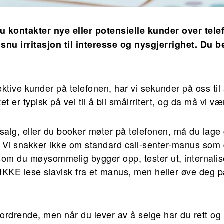
u kontakter nye eller potensielle kunder over tele
 snu irritasjon til interesse og nysgjerrighet. Du 
ektive kunder på telefonen, har vi sekunder på oss til
t er typisk på vei til å bli småirritert, og da må vi væ
nsalg, eller du booker møter på telefonen, må du lage
Vi snakker ikke om standard call-senter-manus som 
om du møysommelig bygger opp, tester ut, internalis
l IKKE lese slavisk fra et manus, men heller øve deg 
fordrende, men når du lever av å selge har du rett og sl