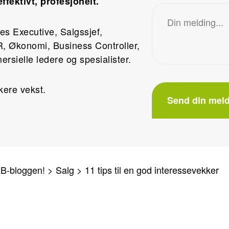
fektivt, profesjonelt.
es Executive, Salgssjef,
R, Økonomi, Business Controller,
rsielle ledere og spesialister.
kere vekst.
2B-bloggen!
>
Salg
>
11 tips til en god interessevekker