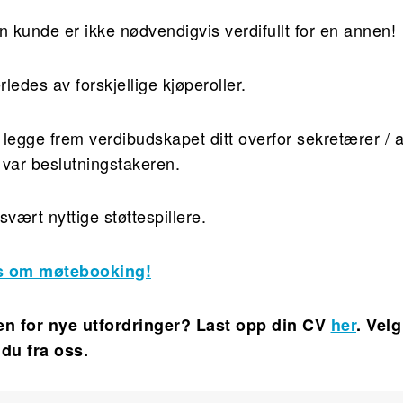
én kunde er ikke nødvendigvis verdifullt for en annen!
ledes av forskjellige kjøperoller.
legge frem verdibudskapet ditt overfor sekretærer / a
var beslutningstakeren.
svært nyttige støttespillere.
ips om møtebooking!
en for nye utfordringer? Last opp din CV
her
. Vel
 du fra oss.